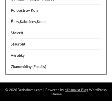
Poloostrov Kola
Řezy,Kabošeny,Koule
Sfalerit
Staurolit
Výrobky
Zkameněliny (Fossils)
© 2026 Drahokams.com
| Powered by
Minimalist Blog
WordPress
Theme