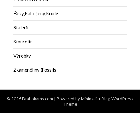
Řezy,Kabošeny,Koule
Sfalerit
Staurolit
Výrobky
Zkameněliny (Fossils)
© 2026 Drahokams.com
| Powered by
Minimalist Blog
WordPress
Theme