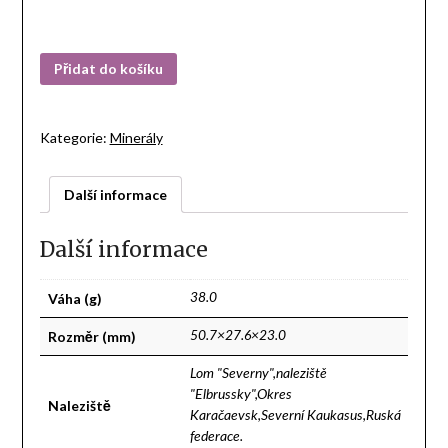
Přidat do košíku
Kategorie:
Minerály
Další informace
Další informace
Váha (g)
38.0
Rozměr (mm)
50.7×27.6×23.0
Lom "Severny",naleziště
"Elbrussky",Okres
Naleziště
Karačaevsk,Severní Kaukasus,Ruská
federace.