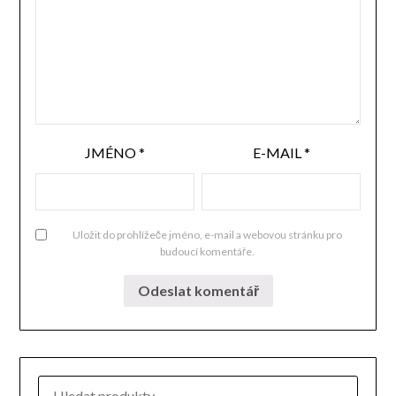
JMÉNO
*
E-MAIL
*
Uložit do prohlížeče jméno, e-mail a webovou stránku pro
budoucí komentáře.
HLEDAT: