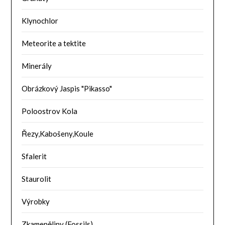
Klynochlor
Meteorite a tektite
Minerály
Obrázkový Jaspis "Pikasso"
Poloostrov Kola
Řezy,Kabošeny,Koule
Sfalerit
Staurolit
Výrobky
Zkameněliny (Fossils)