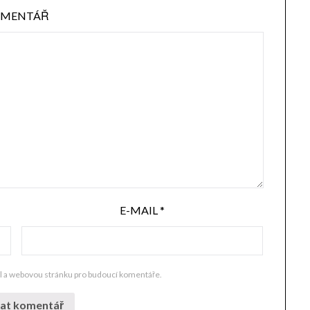
MENTÁŘ
E-MAIL
*
il a webovou stránku pro budoucí komentáře.