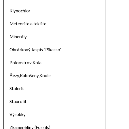
Klynochlor
Meteorite a tektite
Minerály
Obrázkový Jaspis "Pikasso"
Poloostrov Kola
Řezy,Kabošeny,Koule
Sfalerit
Staurolit
Výrobky
Zkameněliny (Fossils)