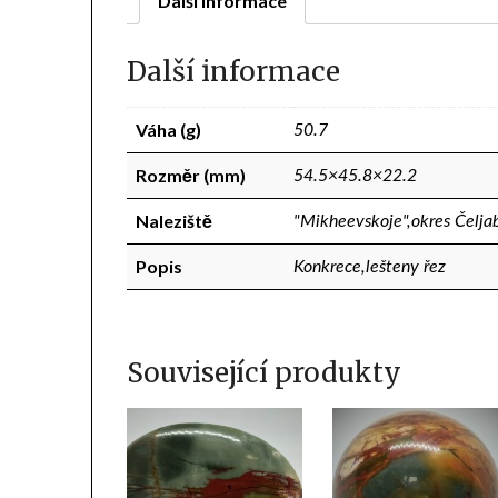
Další informace
Další informace
Váha (g)
50.7
Rozměr (mm)
54.5×45.8×22.2
Naleziště
"Mikheevskoje",okres Čelja
Popis
Konkrece,lešteny řez
Související produkty