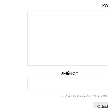
KO
JMÉNO
*
Uložit do prohlížeče jméno, e-ma