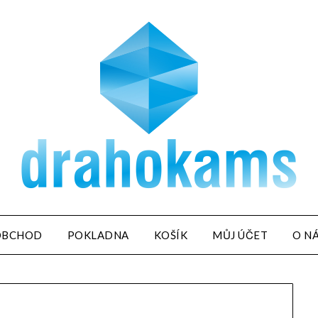
OBCHOD
POKLADNA
KOŠÍK
MŮJ ÚČET
O N