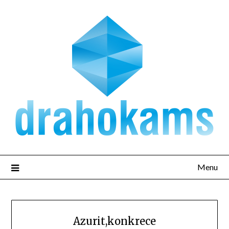
Přejdi
na
obsah
Menu
Azurit,konkrece