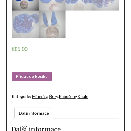
€
85,00
Přidat do košíku
Kategorie:
Minerály
,
Řezy,Kabošeny,Koule
Další informace
Další informace