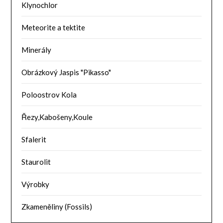
Klynochlor
Meteorite a tektite
Minerály
Obrázkový Jaspis "Pikasso"
Poloostrov Kola
Řezy,Kabošeny,Koule
Sfalerit
Staurolit
Výrobky
Zkameněliny (Fossils)