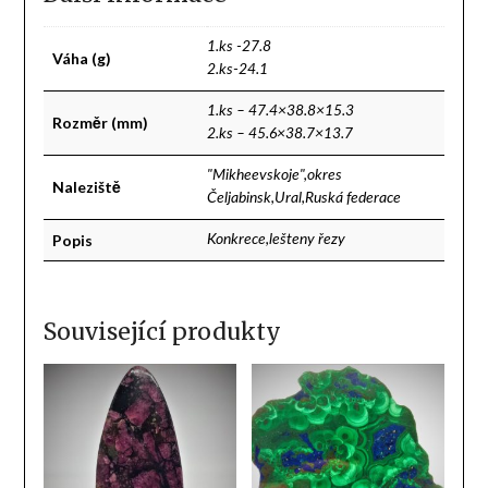
1.ks -27.8
Váha (g)
2.ks-24.1
1.ks – 47.4×38.8×15.3
Rozměr (mm)
2.ks – 45.6×38.7×13.7
"Mikheevskoje",okres
Naleziště
Čeljabinsk,Ural,Ruská federace
Popis
Konkrece,lešteny řezy
Související produkty