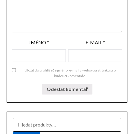
JMÉNO
*
E-MAIL
*
Uložit do prohlížeče jméno, e-mail a webovou stránku pro
budoucí komentáře.
HLEDAT: