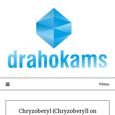
Přejdi
na
obsah
Menu
Chryzoberyl (Chryzoberyll on