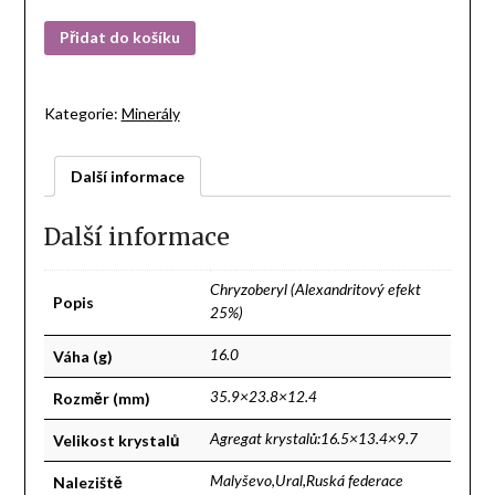
Přidat do košíku
Kategorie:
Minerály
Další informace
Další informace
Chryzoberyl (Alexandritový efekt
Popis
25%)
Váha (g)
16.0
Rozměr (mm)
35.9×23.8×12.4
Velikost krystalů
Agregat krystalů:16.5×13.4×9.7
Naleziště
Malyševo,Ural,Ruská federace