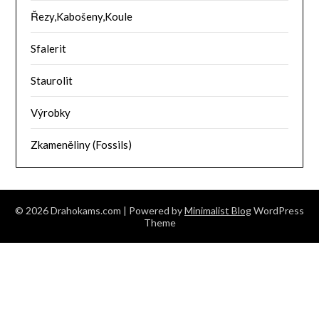
Řezy,Kabošeny,Koule
Sfalerit
Staurolit
Výrobky
Zkameněliny (Fossils)
© 2026 Drahokams.com
| Powered by
Minimalist Blog
WordPress
Theme