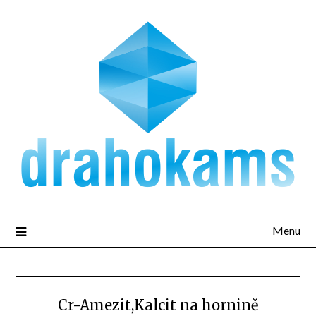
Přejdi
na
obsah
Menu
Cr-Amezit,Kalcit na hornině