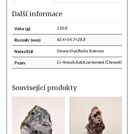
Další informace
Váha (g)
130.8
Rozměr (mm)
63.4×54.7×28.8
Naleziště
Sarany,Ural,Ruska federace
Popis
Cr-Amezit,Kalcit,na hornině (Chromit)
Související produkty