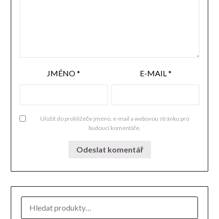
JMÉNO
*
E-MAIL
*
Uložit do prohlížeče jméno, e-mail a webovou stránku pro
budoucí komentáře.
HLEDAT: