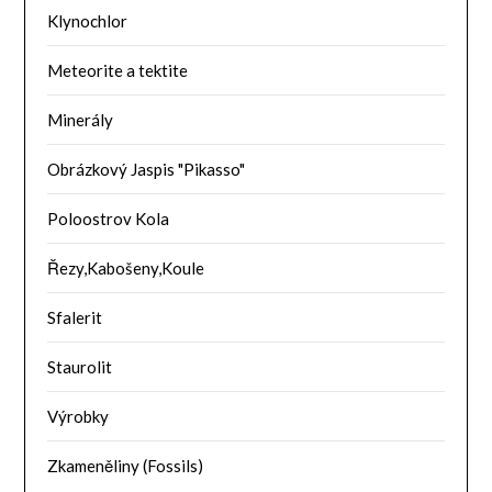
Klynochlor
Meteorite a tektite
Minerály
Obrázkový Jaspis "Pikasso"
Poloostrov Kola
Řezy,Kabošeny,Koule
Sfalerit
Staurolit
Výrobky
Zkameněliny (Fossils)