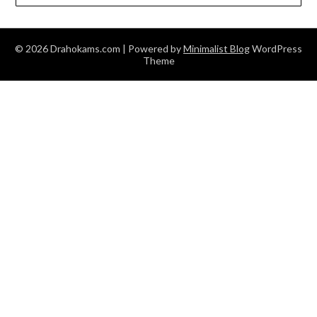
© 2026 Drahokams.com
| Powered by
Minimalist Blog
WordPress
Theme