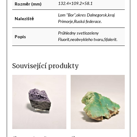
Rozměr (mm)
132.4×109.2×58.1
Lom "Bor",okres Dalnegorsk,kraj
Naleziště
Primorje,Ruská federace.
Průhledny svetlozeleny
Popis
Fluorit,neobvykleho tvaru,Sfalerit.
Související produkty