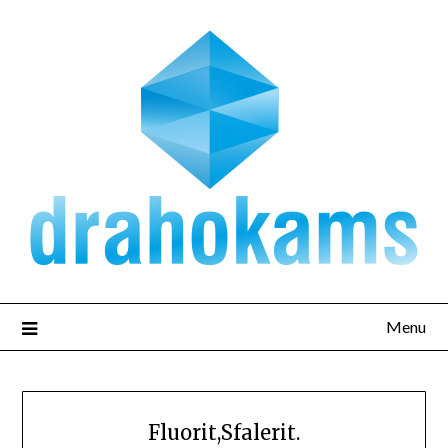
Přejdi
na
obsah
Menu
Fluorit,Sfalerit.