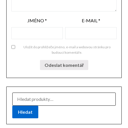
JMÉNO
*
E-MAIL
*
Uložit do prohlížeče jméno, e-mail a webovou stránku pro
budoucí komentáře.
HLEDAT:
Hledat