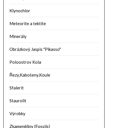
Klynochlor
Meteorite a tektite
Minerály
Obrázkový Jaspis "Pikasso"
Poloostrov Kola
Řezy,Kabošeny,Koule
Sfalerit
Staurolit
Výrobky
Zkameněliny (Fossils)