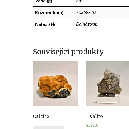
Váha (g)
254
Rozměr (mm)
70x62x40
Naleziště
Dalněgorsk
Související produkty
Calcite
Hyalite
€
26,00