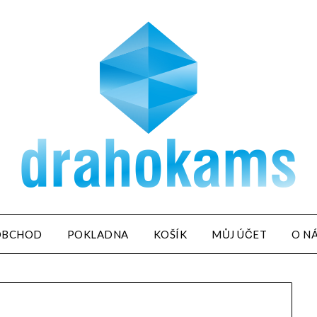
OBCHOD
POKLADNA
KOŠÍK
MŮJ ÚČET
O N