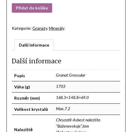
Přidat do košíku
Kategorie:
Granaty
,
Minerály
Další informace
Další informace
Popis
Granat Grossular
Váha (g)
1703
Rozměr (mm)
168.3×148.8×69.0
Velikost krystalů
Max.7.2
Chryzotil-Asbest nalezište
"Baženovskoje",lom
Naleziště