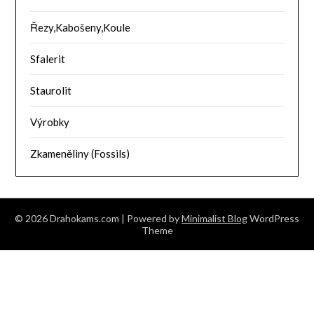
Řezy,Kabošeny,Koule
Sfalerit
Staurolit
Výrobky
Zkameněliny (Fossils)
© 2026 Drahokams.com
| Powered by
Minimalist Blog
WordPress
Theme