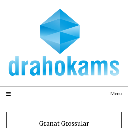
Přejdi
na
obsah
Menu
Granat Grossular