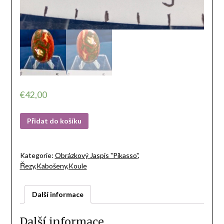
€
42,00
Přidat do košíku
Kategorie:
Obrázkový Jaspis "Pikasso"
,
Řezy,Kabošeny,Koule
Další informace
Další informace