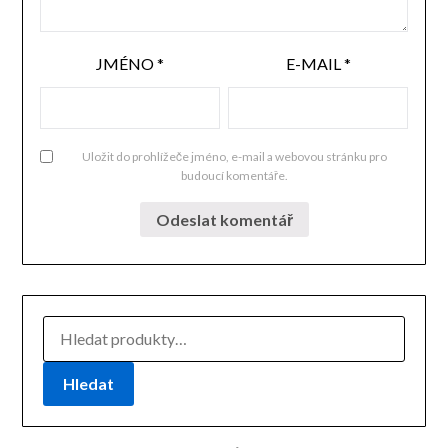
JMÉNO
*
E-MAIL
*
Uložit do prohlížeče jméno, e-mail a webovou stránku pro
budoucí komentáře.
HLEDAT:
Hledat