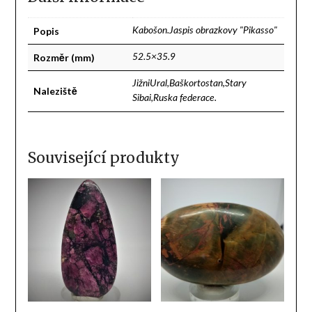
Popis
Kabošon.Jaspis obrazkovy "Pikasso"
Rozměr (mm)
52.5×35.9
JižniUral,Baškortostan,Stary
Naleziště
Sibai,Ruska federace.
Související produkty