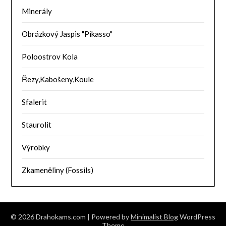
Minerály
Obrázkový Jaspis "Pikasso"
Poloostrov Kola
Řezy,Kabošeny,Koule
Sfalerit
Staurolit
Výrobky
Zkameněliny (Fossils)
© 2026 Drahokams.com
| Powered by
Minimalist Blog
WordPress
Theme