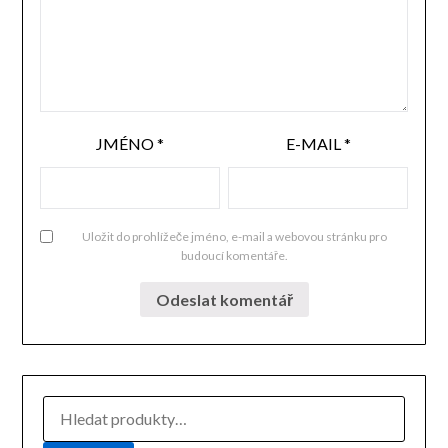
JMÉNO
*
E-MAIL
*
Uložit do prohlížeče jméno, e-mail a webovou stránku pro
budoucí komentáře.
HLEDAT: