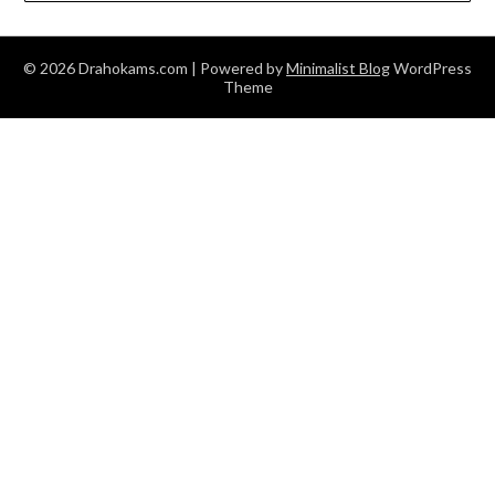
© 2026 Drahokams.com
| Powered by
Minimalist Blog
WordPress
Theme