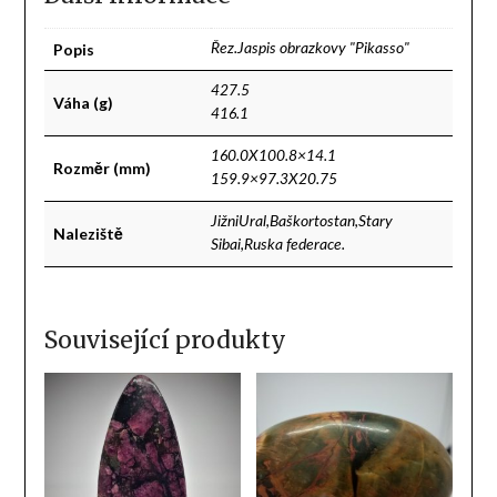
Popis
Řez.Jaspis obrazkovy "Pikasso"
427.5
Váha (g)
416.1
160.0X100.8×14.1
Rozměr (mm)
159.9×97.3X20.75
JižniUral,Baškortostan,Stary
Naleziště
Sibai,Ruska federace.
Související produkty