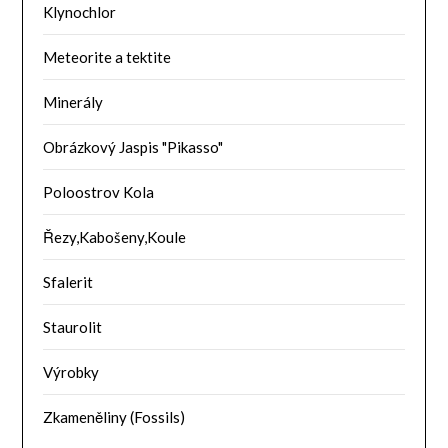
Klynochlor
Meteorite a tektite
Minerály
Obrázkový Jaspis "Pikasso"
Poloostrov Kola
Řezy,Kabošeny,Koule
Sfalerit
Staurolit
Výrobky
Zkameněliny (Fossils)