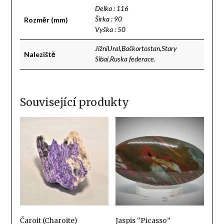
Delka : 116
Rozměr (mm)
Širka : 90
Vyška : 50
JižniUral,Baškortostan,Stary
Naleziště
Sibai,Ruska federace.
Související produkty
Čaroit (Charoite)
Jaspis “Picasso”