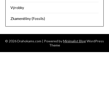
Výrobky
Zkameněliny (Fossils)
© 2026 Drahokams.com
| Powered by
Minimalist Blog
WordPress
Theme