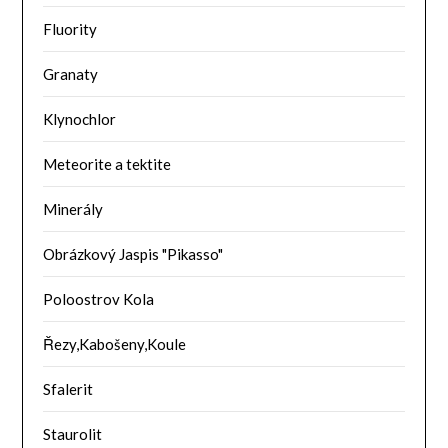
Fluority
Granaty
Klynochlor
Meteorite a tektite
Minerály
Obrázkový Jaspis "Pikasso"
Poloostrov Kola
Řezy,Kabošeny,Koule
Sfalerit
Staurolit