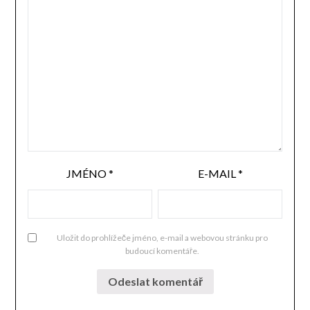
JMÉNO
*
E-MAIL
*
Uložit do prohlížeče jméno, e-mail a webovou stránku pro
budoucí komentáře.