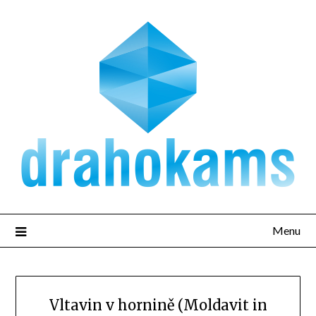
Přejdi
na
obsah
Menu
Vltavin v hornině (Moldavit in