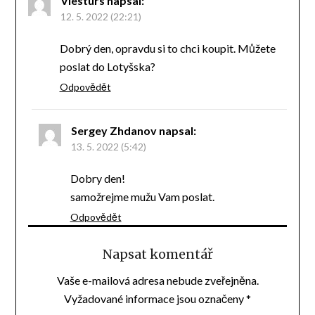
Viesturs
napsal:
12. 5. 2022 (22:21)
Dobrý den, opravdu si to chci koupit. Můžete
poslat do Lotyšska?
Odpovědět
Sergey Zhdanov
napsal:
13. 5. 2022 (5:42)
Dobry den!
samožrejme mužu Vam poslat.
Odpovědět
Napsat komentář
Vaše e-mailová adresa nebude zveřejněna.
Vyžadované informace jsou označeny
*