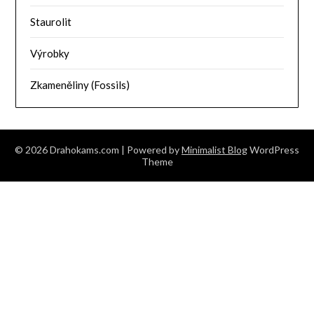
Staurolit
Výrobky
Zkameněliny (Fossils)
© 2026 Drahokams.com
| Powered by
Minimalist Blog
WordPress
Theme