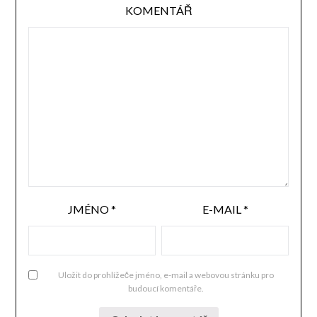
KOMENTÁŘ
JMÉNO
*
E-MAIL
*
Uložit do prohlížeče jméno, e-mail a webovou stránku pro
budoucí komentáře.