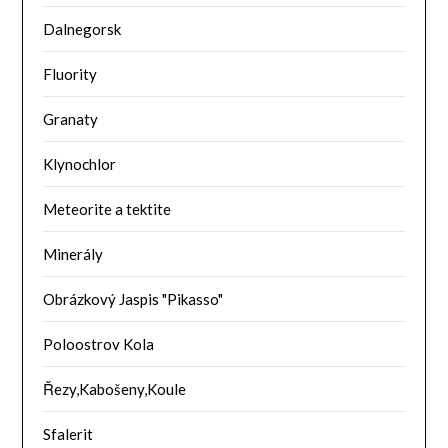
Dalnegorsk
Fluority
Granaty
Klynochlor
Meteorite a tektite
Minerály
Obrázkový Jaspis "Pikasso"
Poloostrov Kola
Řezy,Kabošeny,Koule
Sfalerit