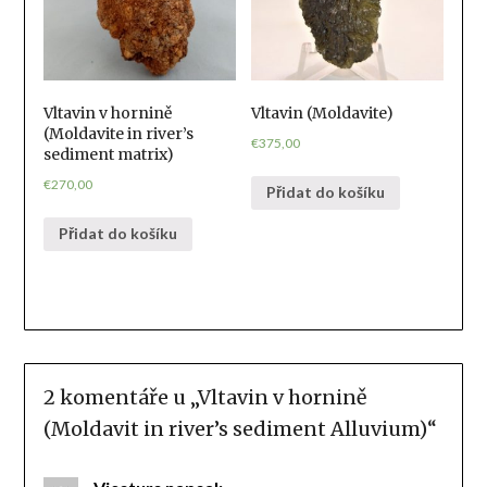
Vltavin v hornině
Vltavin (Moldavite)
(Moldavite in river’s
€
375,00
sediment matrix)
€
270,00
Přidat do košíku
Přidat do košíku
2 komentáře u „
Vltavin v hornině
(Moldavit in river’s sediment Alluvium)
“