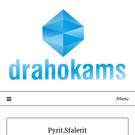
Přejdi
na
obsah
Menu
Pyrit,Sfalerit