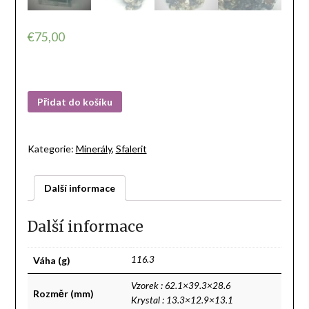
€
75,00
Přidat do košíku
Kategorie:
Minerály
,
Sfalerit
Další informace
Další informace
Váha (g)
116.3
Vzorek : 62.1×39.3×28.6
Rozměr (mm)
Krystal : 13.3×12.9×13.1