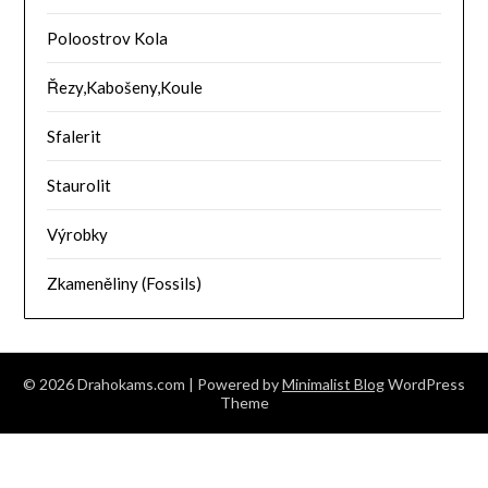
Poloostrov Kola
Řezy,Kabošeny,Koule
Sfalerit
Staurolit
Výrobky
Zkameněliny (Fossils)
© 2026 Drahokams.com
| Powered by
Minimalist Blog
WordPress
Theme