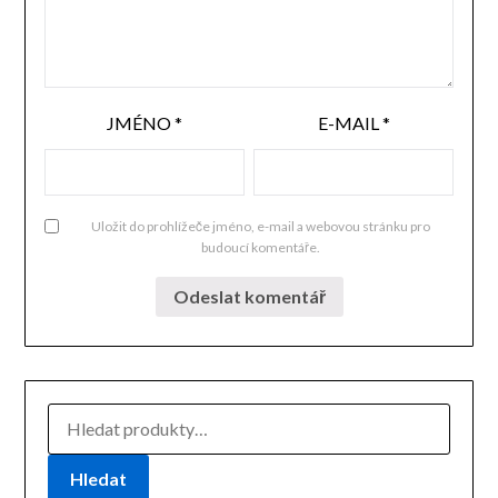
JMÉNO
*
E-MAIL
*
Uložit do prohlížeče jméno, e-mail a webovou stránku pro
budoucí komentáře.
HLEDAT:
Hledat