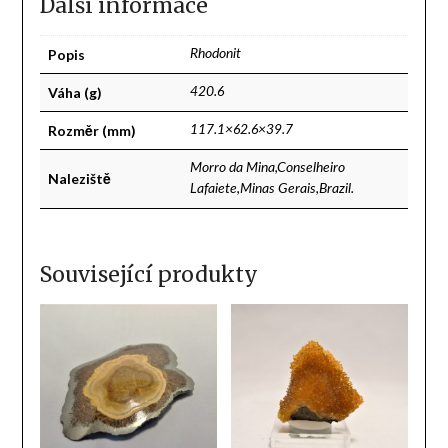
Další informace
Popis
Rhodonit
Váha (g)
420.6
Rozměr (mm)
117.1×62.6×39.7
Morro da Mina,Conselheiro
Naleziště
Lafaiete,Minas Gerais,Brazil.
Související produkty