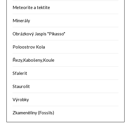
Meteorite a tektite
Minerály
Obrázkový Jaspis "Pikasso"
Poloostrov Kola
Řezy,Kabošeny,Koule
Sfalerit
Staurolit
Výrobky
Zkameněliny (Fossils)