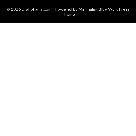
© 2026 Drahokams.com
| Powered by
Minimalist Blog
WordPress
Theme