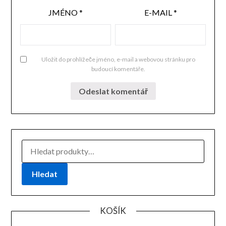
JMÉNO
*
E-MAIL
*
Uložit do prohlížeče jméno, e-mail a webovou stránku pro
budoucí komentáře.
HLEDAT:
Hledat
KOŠÍK