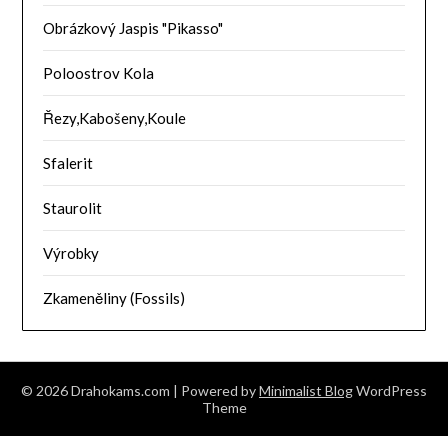
Obrázkový Jaspis "Pikasso"
Poloostrov Kola
Řezy,Kabošeny,Koule
Sfalerit
Staurolit
Výrobky
Zkameněliny (Fossils)
© 2026 Drahokams.com
| Powered by
Minimalist Blog
WordPress
Theme