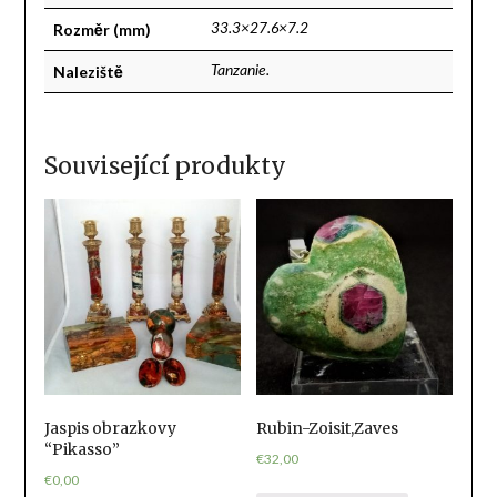
Rozměr (mm)
33.3×27.6×7.2
Naleziště
Tanzanie.
Související produkty
Jaspis obrazkovy
Rubin-Zoisit,Zaves
“Pikasso”
€
32,00
€
0,00