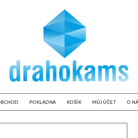
OBCHOD
POKLADNA
KOŠÍK
MŮJ ÚČET
O N