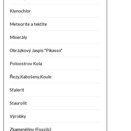
Klynochlor
Meteorite a tektite
Minerály
Obrázkový Jaspis "Pikasso"
Poloostrov Kola
Řezy,Kabošeny,Koule
Sfalerit
Staurolit
Výrobky
Zkameněliny (Fossils)