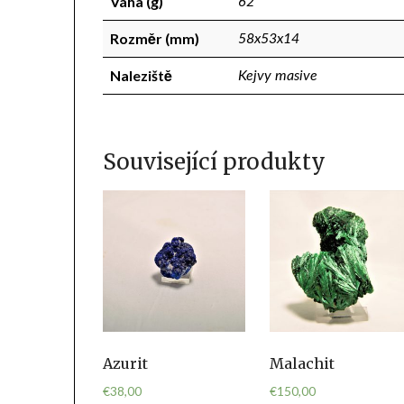
Váha (g)
62
Rozměr (mm)
58x53x14
Naleziště
Kejvy masive
Související produkty
Azurit
Malachit
€
38,00
€
150,00