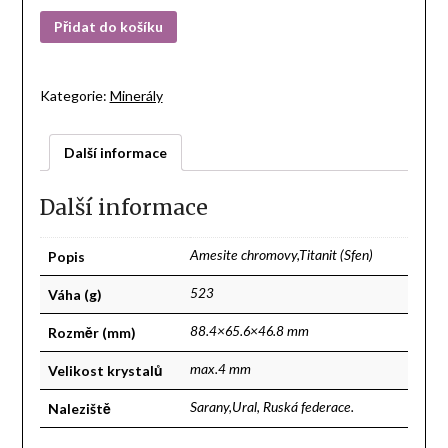
Přidat do košíku
Kategorie:
Minerály
Další informace
Další informace
Popis
Amesite chromovy,Titanit (Sfen)
Váha (g)
523
Rozměr (mm)
88.4×65.6×46.8 mm
Velikost krystalů
max.4 mm
Naleziště
Sarany,Ural, Ruská federace.