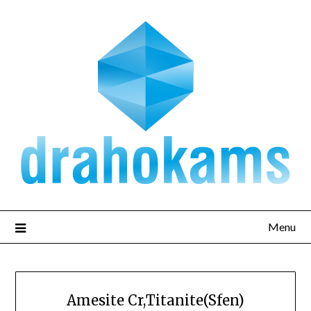
Přejdi
na
obsah
Menu
Amesite Cr,Titanite(Sfen)