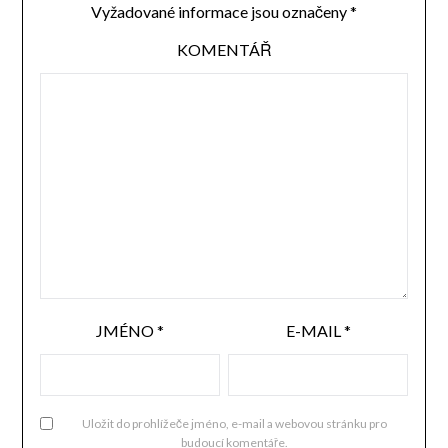
Vyžadované informace jsou označeny
*
KOMENTÁŘ
JMÉNO
*
E-MAIL
*
Uložit do prohlížeče jméno, e-mail a webovou stránku pro
budoucí komentáře.