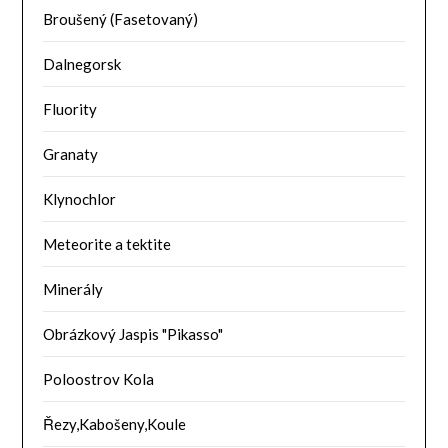
Broušený (Fasetovaný)
Dalnegorsk
Fluority
Granaty
Klynochlor
Meteorite a tektite
Minerály
Obrázkový Jaspis "Pikasso"
Poloostrov Kola
Řezy,Kabošeny,Koule