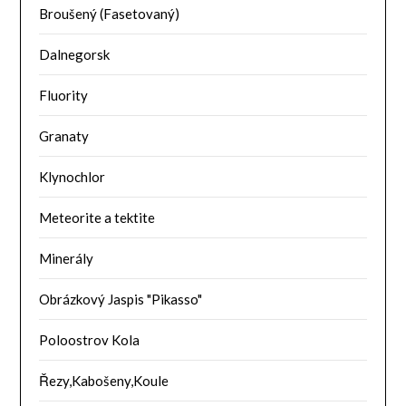
Broušený (Fasetovaný)
Dalnegorsk
Fluority
Granaty
Klynochlor
Meteorite a tektite
Minerály
Obrázkový Jaspis "Pikasso"
Poloostrov Kola
Řezy,Kabošeny,Koule