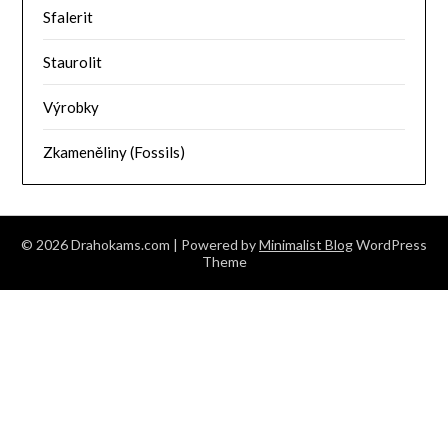
Sfalerit
Staurolit
Výrobky
Zkameněliny (Fossils)
© 2026 Drahokams.com
| Powered by
Minimalist Blog
WordPress
Theme