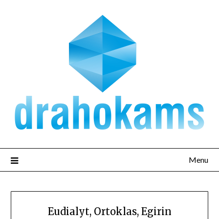
Přejdi
na
obsah
Menu
Eudialyt, Ortoklas, Egirin