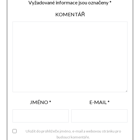
Vyžadované informace jsou označeny
*
KOMENTÁŘ
JMÉNO
*
E-MAIL
*
Uložit do prohlížeče jméno, e-mail a webovou stránku pro
budoucí komentáře.