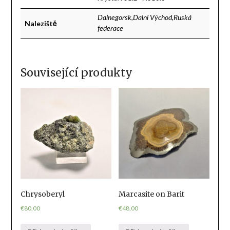
Dalnegorsk,Dalní Východ,Ruská
Naleziště
federace
Související produkty
Chrysoberyl
Marcasite on Barit
€
80,00
€
48,00