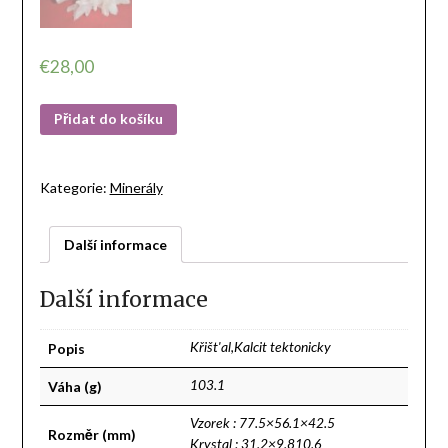
€
28,00
Přidat do košíku
Kategorie:
Minerály
Další informace
Další informace
Popis
Křišt'al,Kalcit tektonicky
Váha (g)
103.1
Vzorek : 77.5×56.1×42.5
Rozměr (mm)
Krystal : 31.2×9.810.6