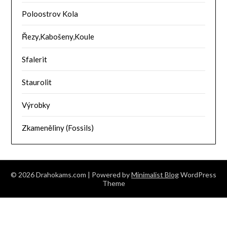
Poloostrov Kola
Řezy,Kabošeny,Koule
Sfalerit
Staurolit
Výrobky
Zkameněliny (Fossils)
© 2026 Drahokams.com
| Powered by
Minimalist Blog
WordPress
Theme