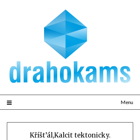
Přejdi
na
obsah
Menu
Kříšt’ál,Kalcit tektonicky.