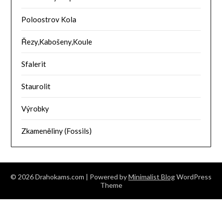
Poloostrov Kola
Řezy,Kabošeny,Koule
Sfalerit
Staurolit
Výrobky
Zkameněliny (Fossils)
© 2026 Drahokams.com
| Powered by
Minimalist Blog
WordPress
Theme