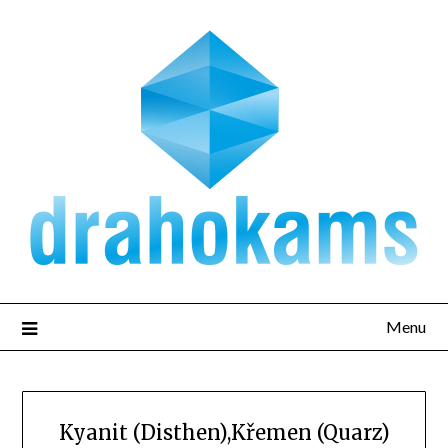
Přejdi
na
obsah
Menu
Kyanit (Disthen),Křemen (Quarz)