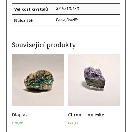
Velikost krystalů
33.5×13.1×3
Naleziště
Bahia,Brazilie
Související produkty
Dioptas
Chrom – Amesite
€
70,00
€
60,00