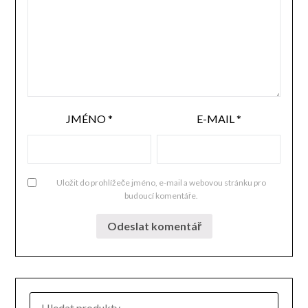
JMÉNO
*
E-MAIL
*
Uložit do prohlížeče jméno, e-mail a webovou stránku pro
budoucí komentáře.
HLEDAT: