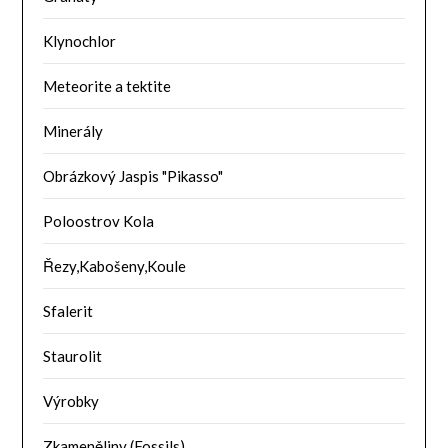
Klynochlor
Meteorite a tektite
Minerály
Obrázkový Jaspis "Pikasso"
Poloostrov Kola
Řezy,Kabošeny,Koule
Sfalerit
Staurolit
Výrobky
Zkameněliny (Fossils)