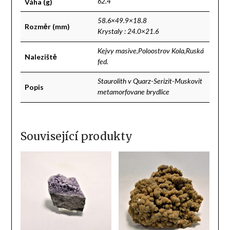
Váha (g)
62.4
58.6×49.9×18.8
Rozměr (mm)
Krystaly : 24.0×21.6
Kejvy masive,Poloostrov Kola,Ruská
Naleziště
fed.
Staurolith v Quarz-Serizit-Muskovit
Popis
metamorfovane brydlice
Související produkty