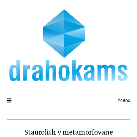
Přejdi
na
obsah
Menu
Staurolith v metamorfovane