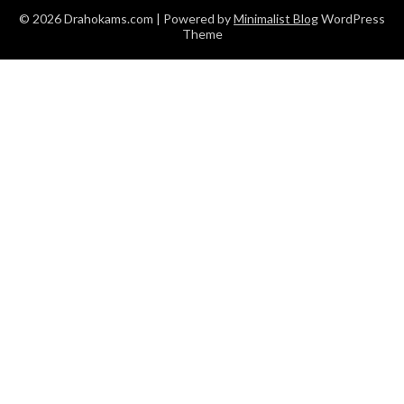
© 2026 Drahokams.com
| Powered by
Minimalist Blog
WordPress
Theme