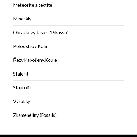
Meteorite a tektite
Minerály
Obrázkový Jaspis "Pikasso"
Poloostrov Kola
Řezy,Kabošeny,Koule
Sfalerit
Staurolit
Výrobky
Zkameněliny (Fossils)