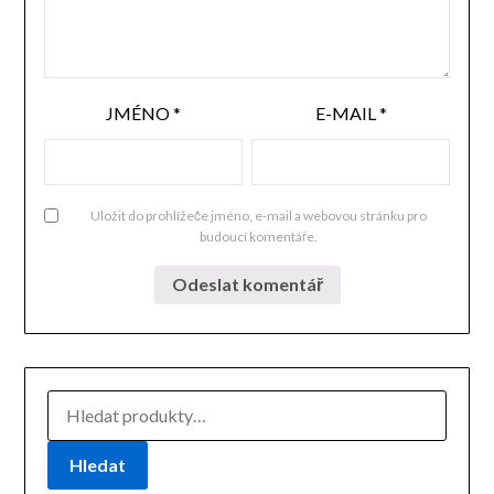
JMÉNO
*
E-MAIL
*
Uložit do prohlížeče jméno, e-mail a webovou stránku pro
budoucí komentáře.
HLEDAT:
Hledat