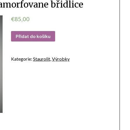
tamorfovane břidlice
€
85,00
Přidat do košíku
Kategorie:
Staurolit
,
Výrobky