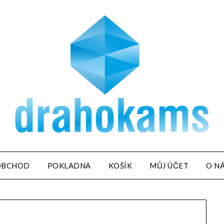
OBCHOD
POKLADNA
KOŠÍK
MŮJ ÚČET
O N