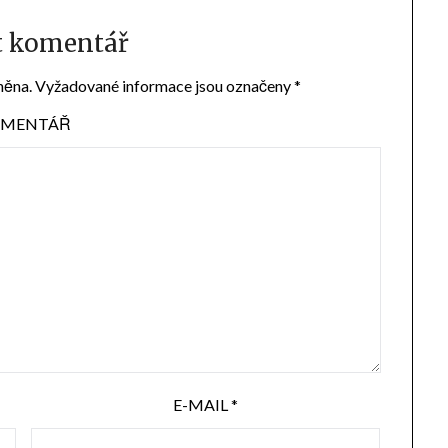
t komentář
něna.
Vyžadované informace jsou označeny
*
MENTÁŘ
E-MAIL
*