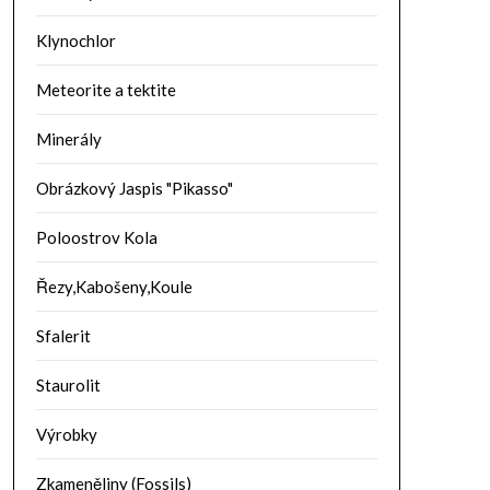
Klynochlor
Meteorite a tektite
Minerály
Obrázkový Jaspis "Pikasso"
Poloostrov Kola
Řezy,Kabošeny,Koule
Sfalerit
Staurolit
Výrobky
Zkameněliny (Fossils)